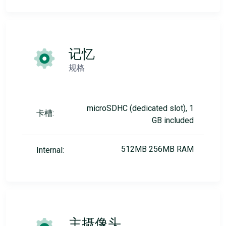
记忆
规格
microSDHC (dedicated slot), 1
卡槽:
GB included
512MB 256MB RAM
Internal:
主摄像头