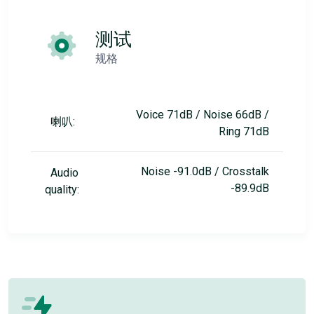
测试
规格
Voice 71dB / Noise 66dB /
喇叭:
Ring 71dB
Noise -91.0dB / Crosstalk
Audio
-89.9dB
quality: