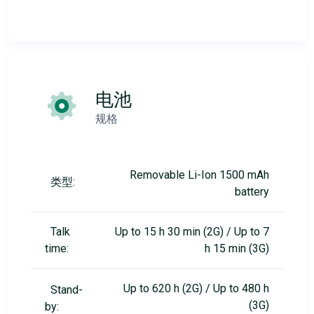
电池
规格
Removable Li-Ion 1500 mAh
类型:
battery
Talk
Up to 15 h 30 min (2G) / Up to 7
time:
h 15 min (3G)
Up to 620 h (2G) / Up to 480 h
Stand-
(3G)
by: