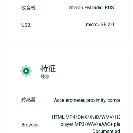
收音机:
Stereo FM radio, RDS
microUSB 2.0
USB:
特征
规格
传感器:
Accelerometer, proximity, compass
HTML,MP4/DivX/XviD/WMV/H.264
player MP3/WAV/eAAC+ player
Browser:
Document editor