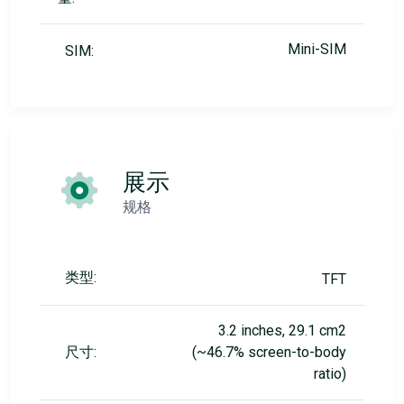
Mini-SIM
SIM:
展示
规格
类型:
TFT
3.2 inches, 29.1 cm2
尺寸:
(~46.7% screen-to-body
ratio)