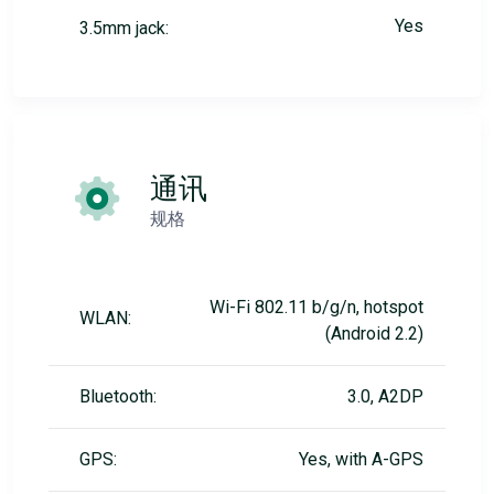
Yes
3.5mm jack:
通讯
规格
Wi-Fi 802.11 b/g/n, hotspot
WLAN:
(Android 2.2)
Bluetooth:
3.0, A2DP
GPS:
Yes, with A-GPS