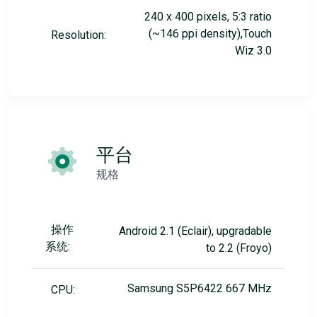
240 x 400 pixels, 5:3 ratio
(~146 ppi density),Touch
Resolution:
Wiz 3.0
平台
规格
操作
Android 2.1 (Eclair), upgradable
系统:
to 2.2 (Froyo)
Samsung S5P6422 667 MHz
CPU: