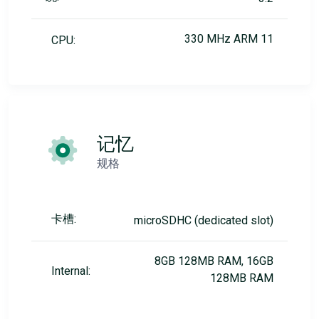
330 MHz ARM 11
CPU:
记忆
规格
卡槽:
microSDHC (dedicated slot)
8GB 128MB RAM, 16GB
Internal:
128MB RAM