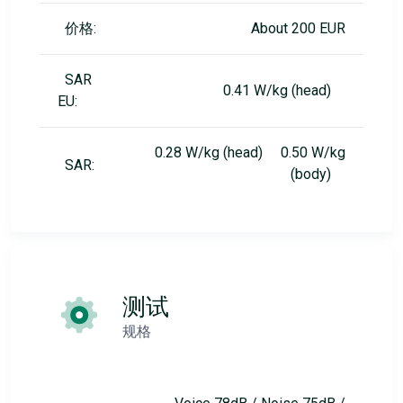
价格:
About 200 EUR
SAR
0.41 W/kg (head)
EU:
0.28 W/kg (head) 0.50 W/kg
SAR:
(body)
测试
规格