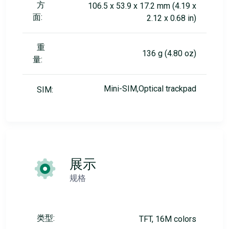
方
106.5 x 53.9 x 17.2 mm (4.19 x
面:
2.12 x 0.68 in)
重
136 g (4.80 oz)
量:
Mini-SIM,Optical trackpad
SIM:
展示
规格
类型:
TFT, 16M colors