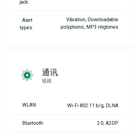
jack:
Vibration; Downloadable
Alert
polyphonic, MP3 ringtones
types:
通讯
规格
WLAN:
Wi-Fi 802.11 b/g, DLNA
Bluetooth:
2.0, A2DP