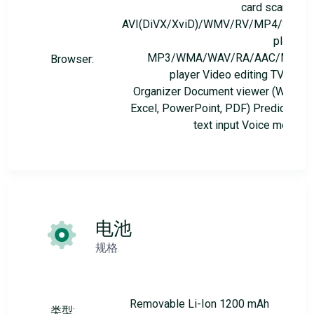
card scanner
AVI(DiVX/XviD)/WMV/RV/MP4/3GP
player
MP3/WMA/WAV/RA/AAC/M4A
Browser:
player Video editing TV-out
Organizer Document viewer (Word,
Excel, PowerPoint, PDF) Predictive
text input Voice memo
电池
规格
Removable Li-Ion 1200 mAh
类型: