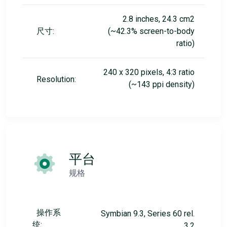
2.8 inches, 24.3 cm2
尺寸:
(~42.3% screen-to-body
ratio)
240 x 320 pixels, 4:3 ratio
Resolution:
(~143 ppi density)
平台
规格
操作系
Symbian 9.3, Series 60 rel.
统:
3.2