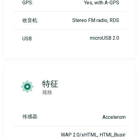
GPS:
Yes, with A-GPS
收音机:
Stereo FM radio, RDS
microUSB 2.0
USB:
特征
规格
传感器:
Accelerometer
WAP 2.0/xHTML, HTML,Business