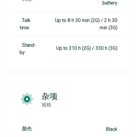
battery
Talk
Up to 8 h 30 min (2G) / 2 h 30
time:
min (3G)
Stand-
Up to 310 h (2G) / 330 h (3G)
by:
杂项
规格
颜色:
Black