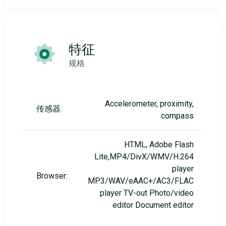
特征
规格
Accelerometer, proximity,
传感器:
compass
HTML, Adobe Flash
Lite,MP4/DivX/WMV/H.264
player
Browser:
MP3/WAV/eAAC+/AC3/FLAC
player TV-out Photo/video
editor Document editor