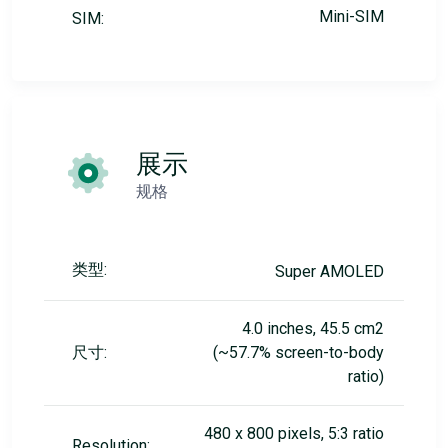
Mini-SIM
SIM:
展示
规格
类型:
Super AMOLED
4.0 inches, 45.5 cm2
尺寸:
(~57.7% screen-to-body
ratio)
480 x 800 pixels, 5:3 ratio
Resolution: