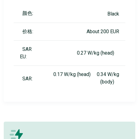
颜色:
Black
价格:
About 200 EUR
SAR
0.27 W/kg (head)
EU:
0.17 W/kg (head) 0.34 W/kg
SAR:
(body)