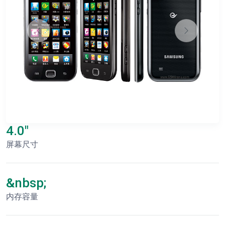
4.0"
屏幕尺寸
&nbsp;
内存容量