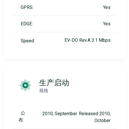
GPRS:
Yes
EDGE:
Yes
EV-DO Rev.A 3.1 Mbps
Speed:
生产启动
规格
公
2010, September. Released 2010,
布:
October