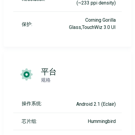
(~233 ppi density)
Corning Gorilla
保护:
Glass,TouchWiz 3.0 UI
平台
规格
操作系统:
Android 2.1 (Eclair)
芯片组:
Hummingbird