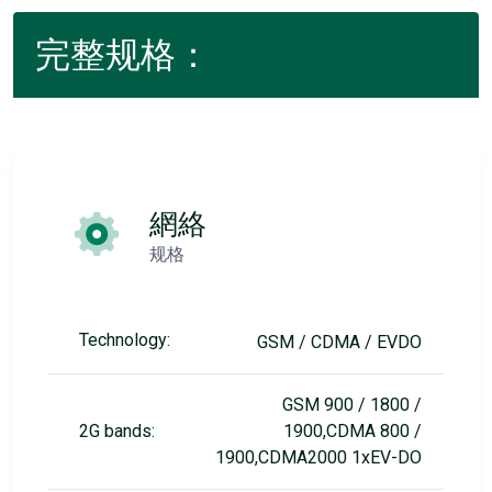
完整规格：
網絡
规格
Technology:
GSM / CDMA / EVDO
GSM 900 / 1800 /
2G bands:
1900,CDMA 800 /
1900,CDMA2000 1xEV-DO