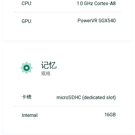
CPU:
1.0 GHz Cortex-A8
PowerVR SGX540
GPU:
记忆
规格
卡槽:
microSDHC (dedicated slot)
16GB
Internal: