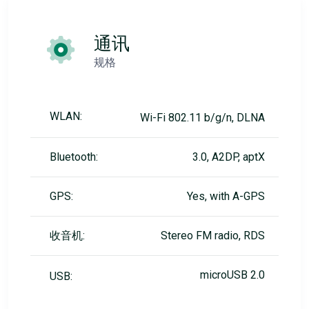
通讯
规格
WLAN:
Wi-Fi 802.11 b/g/n, DLNA
Bluetooth:
3.0, A2DP, aptX
GPS:
Yes, with A-GPS
收音机:
Stereo FM radio, RDS
microUSB 2.0
USB: