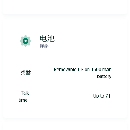
电池
规格
Removable Li-Ion 1500 mAh
类型:
battery
Talk
Up to 7 h
time: