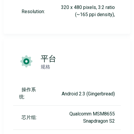
320 x 480 pixels, 3:2 ratio
Resolution:
(~165 ppi density),
平台
规格
操作系
Android 2.3 (Gingerbread)
统:
Qualcomm MSM8655
芯片组:
Snapdragon S2