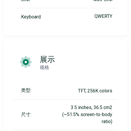
QWERTY
Keyboard:
展示
规格
类型:
TFT, 256K colors
3.5 inches, 36.5 cm2
尺寸:
(~51.5% screen-to-body
ratio)