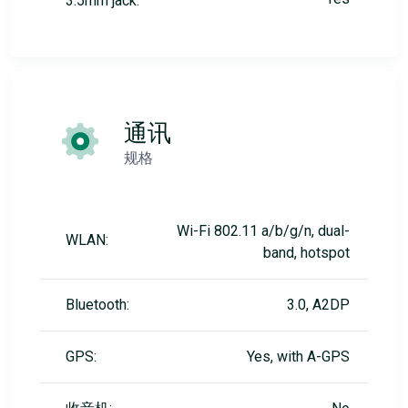
3.5mm jack:
通讯
规格
Wi-Fi 802.11 a/b/g/n, dual-
WLAN:
band, hotspot
Bluetooth:
3.0, A2DP
GPS:
Yes, with A-GPS