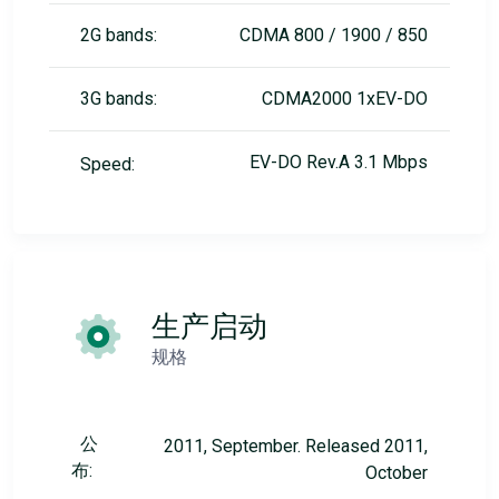
2G bands:
CDMA 800 / 1900 / 850
3G bands:
CDMA2000 1xEV-DO
EV-DO Rev.A 3.1 Mbps
Speed:
生产启动
规格
公
2011, September. Released 2011,
布:
October