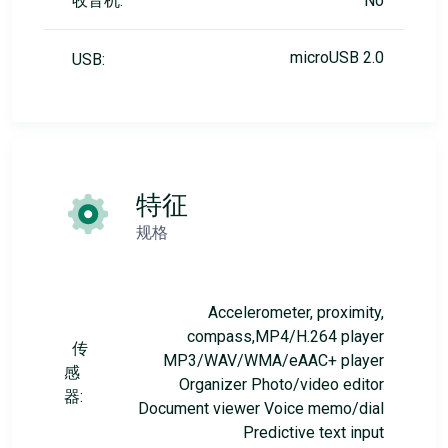
收音机:
No
microUSB 2.0
USB:
特征
规格
Accelerometer, proximity,
compass,MP4/H.264 player
传
MP3/WAV/WMA/eAAC+ player
感
Organizer Photo/video editor
器:
Document viewer Voice memo/dial
Predictive text input