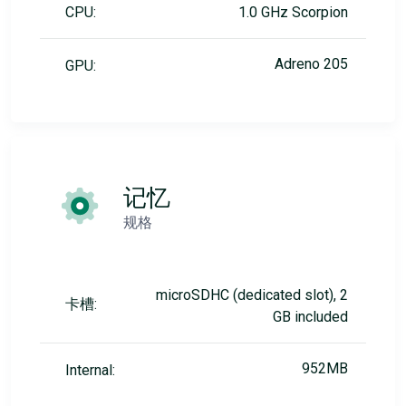
CPU:
1.0 GHz Scorpion
Adreno 205
GPU:
记忆
规格
microSDHC (dedicated slot), 2
卡槽:
GB included
952MB
Internal: