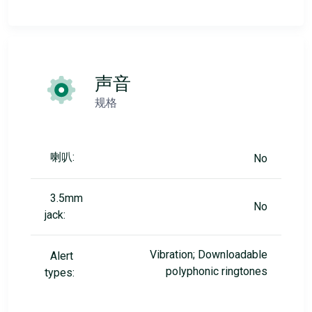
声音
规格
喇叭:
No
3.5mm
No
jack:
Vibration; Downloadable
Alert
polyphonic ringtones
types: