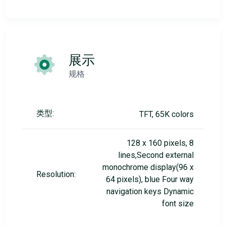
展示
规格
类型:
TFT, 65K colors
128 x 160 pixels, 8
lines,Second external
monochrome display(96 x
Resolution:
64 pixels), blue Four way
navigation keys Dynamic
font size