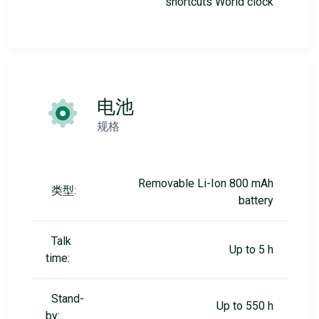
shortcuts World clock
电池
规格
Removable Li-Ion 800 mAh
类型:
battery
Talk
Up to 5 h
time:
Stand-
Up to 550 h
by: