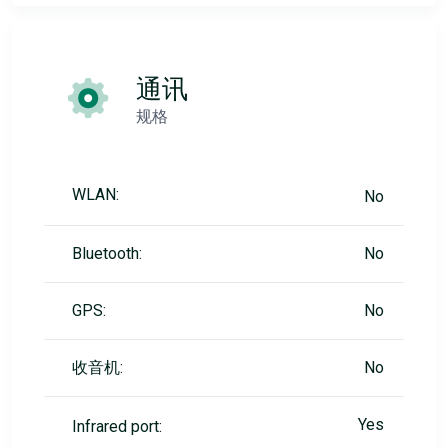
通讯
规格
WLAN:
No
Bluetooth:
No
GPS:
No
收音机:
No
Yes
Infrared port: