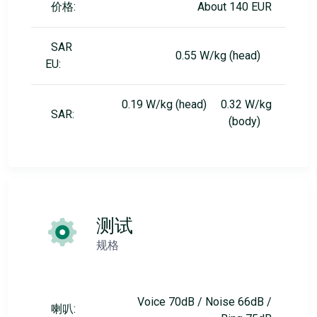
价格:
About 140 EUR
SAR
0.55 W/kg (head)
EU:
0.19 W/kg (head) 0.32 W/kg
SAR:
(body)
测试
规格
Voice 70dB / Noise 66dB /
喇叭: