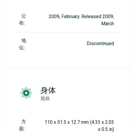
公
2009, February. Released 2009,
布:
March
地
Discontinued
位:
身体
规格
方
110 x 51.5 x 12.7 mm (4.33 x 2.03
面:
x 0.5 in)