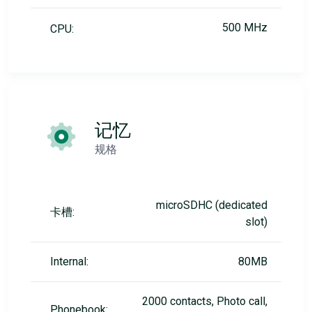
500 MHz
CPU:
记忆
规格
microSDHC (dedicated
卡槽:
slot)
Internal:
80MB
2000 contacts, Photo call,
Phonebook: