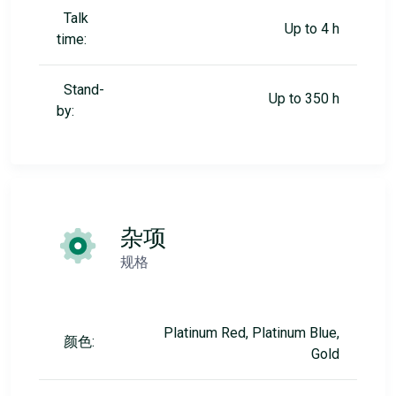
Talk
Up to 4 h
time:
Stand-
Up to 350 h
by:
杂项
规格
Platinum Red, Platinum Blue,
颜色:
Gold