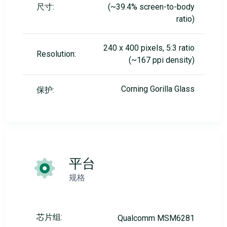
尺寸:
(~39.4% screen-to-body
ratio)
240 x 400 pixels, 5:3 ratio
Resolution:
(~167 ppi density)
Corning Gorilla Glass
保护:
平台
规格
芯片组:
Qualcomm MSM6281