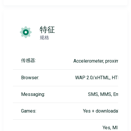
特征
规格
传感器:
Accelerometer, proximity
Browser:
WAP 2.0/xHTML, HTML
Messaging:
SMS, MMS, Email
Games:
Yes + downloadable
Yes, MIDP