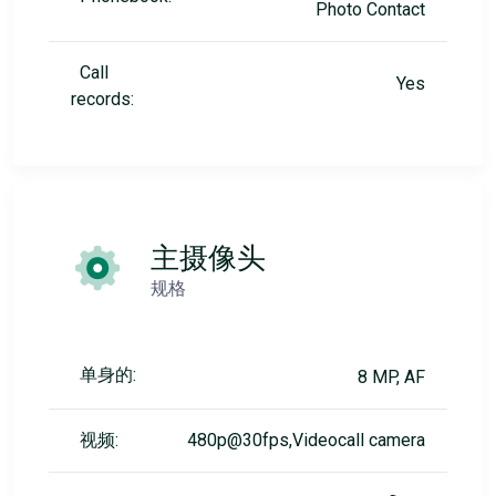
Photo Contact
Call
Yes
records:
主摄像头
规格
单身的:
8 MP, AF
视频:
480p@30fps,Videocall camera