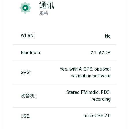
通讯
规格
WLAN:
No
Bluetooth:
2.1, A2DP
Yes, with A-GPS; optional
GPS:
navigation software
Stereo FM radio, RDS,
收音机:
recording
microUSB 2.0
USB: