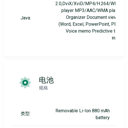
2.0,DviX/XviD/MP4/H.264/WMV
player MP3/AAC/WMA player
Organizer Document viewer
Java:
(Word, Excel, PowerPoint, PDF)
Voice memo Predictive text
input
电池
规格
Removable Li-Ion 880 mAh
类型:
battery