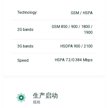
Technology:
GSM / HSPA
GSM 850 / 900 / 1800 /
2G bands:
1900
3G bands:
HSDPA 900 / 2100
HSPA 7.2/0.384 Mbps
Speed:
生产启动
规格