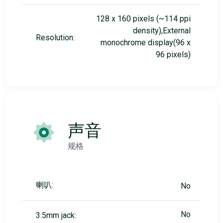
128 x 160 pixels (~114 ppi
density),External
Resolution:
monochrome display(96 x
96 pixels)
声音
规格
喇叭:
No
No
3.5mm jack: