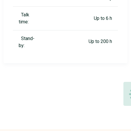
Talk
Up to 6 h
time:
Stand-
Up to 200 h
by: