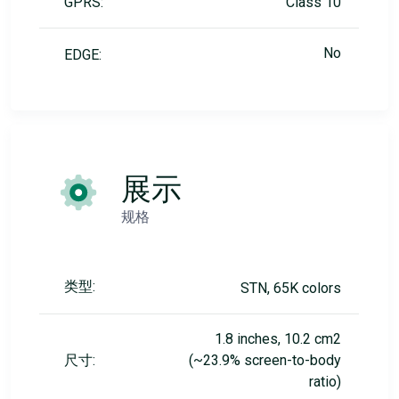
GPRS:
Class 10
No
EDGE:
展示
规格
类型:
STN, 65K colors
1.8 inches, 10.2 cm2
尺寸:
(~23.9% screen-to-body
ratio)