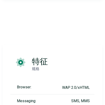
特征
规格
Browser:
WAP 2.0/xHTML
Messaging:
SMS, MMS