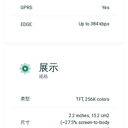
GPRS:
Yes
Up to 384 kbps
EDGE:
展示
规格
类型:
TFT, 256K colors
2.2 inches, 15.2 cm2
尺寸:
(~27.5% screen-to-body