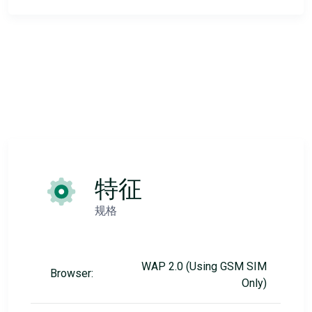
特征
规格
WAP 2.0 (Using GSM SIM
Browser:
Only)