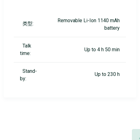
Removable Li-Ion 1140 mAh
类型:
battery
Talk
Up to 4 h 50 min
time:
Stand-
Up to 230 h
by: