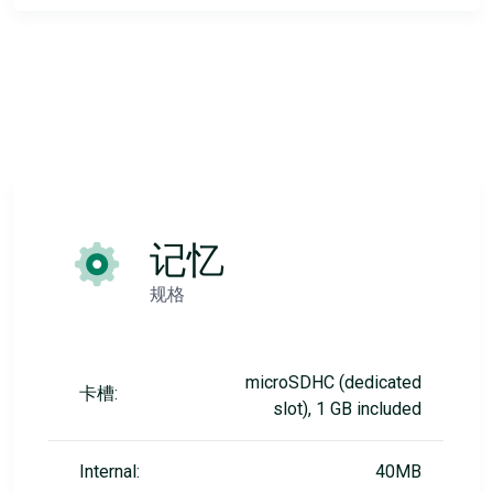
记忆
规格
microSDHC (dedicated
卡槽:
slot), 1 GB included
Internal:
40MB