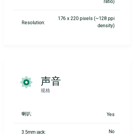
ratio)
176 x 220 pixels (~128 ppi
Resolution:
density)
声音
规格
喇叭:
Yes
No
3.5mm jack: