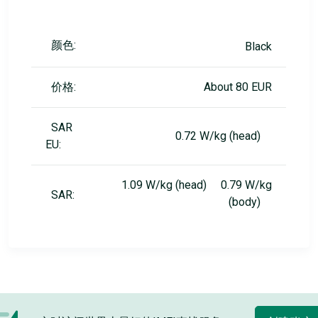
颜色:
Black
价格:
About 80 EUR
SAR
0.72 W/kg (head)
EU:
1.09 W/kg (head) 0.79 W/kg
SAR:
(body)