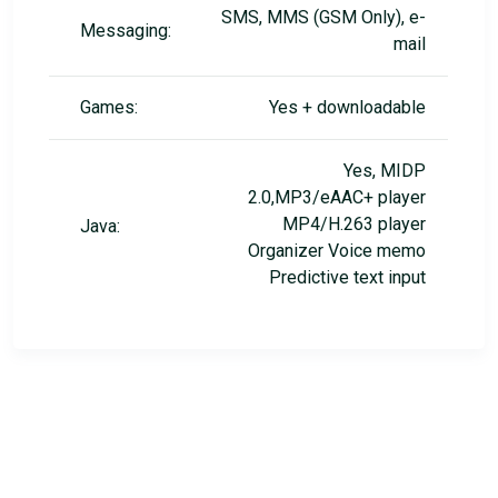
SMS, MMS (GSM Only), e-
Messaging:
mail
Games:
Yes + downloadable
Yes, MIDP
2.0,MP3/eAAC+ player
MP4/H.263 player
Java:
Organizer Voice memo
Predictive text input