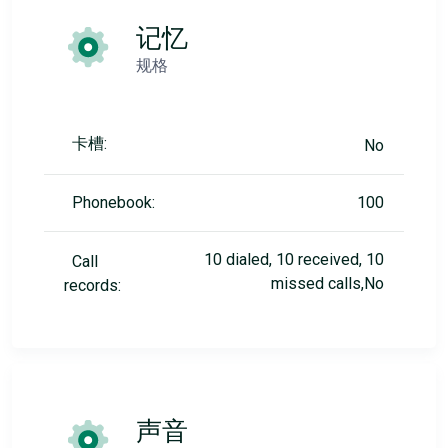
记忆
规格
卡槽:
No
Phonebook:
100
10 dialed, 10 received, 10
Call
missed calls,No
records:
声音