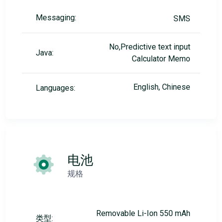
Messaging:
SMS
No,Predictive text input
Java:
Calculator Memo
English, Chinese
Languages:
电池
规格
Removable Li-Ion 550 mAh
类型: