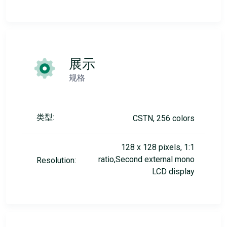
展示
规格
类型:
CSTN, 256 colors
128 x 128 pixels, 1:1
ratio,Second external mono
Resolution:
LCD display