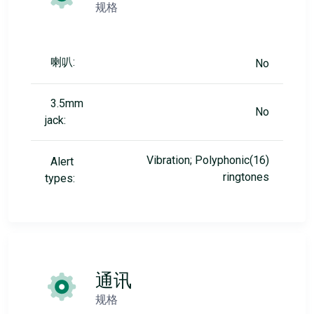
规格
喇叭:
No
3.5mm
No
jack:
Vibration; Polyphonic(16)
Alert
ringtones
types:
通讯
规格