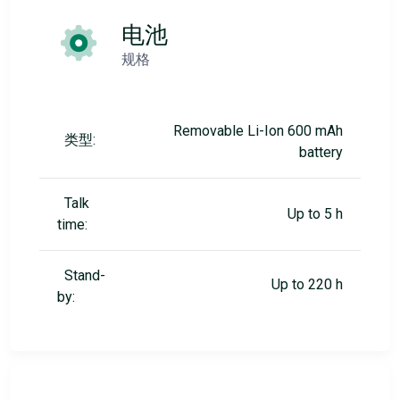
电池
规格
Removable Li-Ion 600 mAh
类型:
battery
Talk
Up to 5 h
time:
Stand-
Up to 220 h
by: