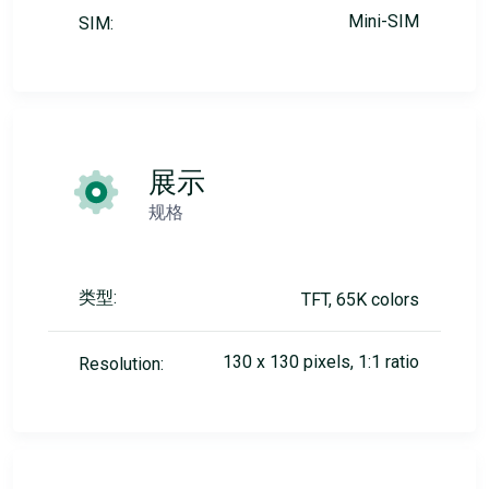
Mini-SIM
SIM:
展示
规格
类型:
TFT, 65K colors
130 x 130 pixels, 1:1 ratio
Resolution: