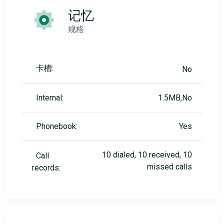
记忆
规格
卡槽:
No
Internal:
1.5MB,No
Phonebook:
Yes
10 dialed, 10 received, 10
Call
missed calls
records: