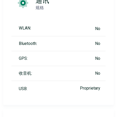
通讯
规格
WLAN:
No
Bluetooth:
No
GPS:
No
收音机:
No
Proprietary
USB: