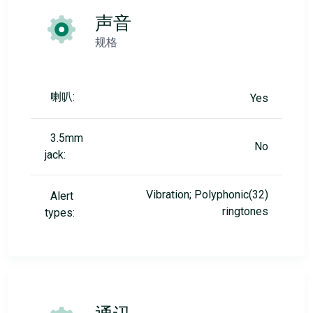
声音
规格
喇叭:
Yes
3.5mm
No
jack:
Vibration; Polyphonic(32)
Alert
ringtones
types: