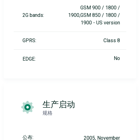
GSM 900 / 1800 /
2G bands:
1900,GSM 850 / 1800 /
1900 - US version
GPRS:
Class 8
No
EDGE:
生产启动
规格
公布:
2005, November