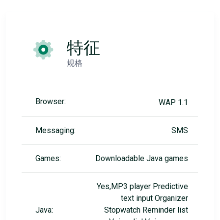
特征
规格
Browser:
WAP 1.1
Messaging:
SMS
Games:
Downloadable Java games
Yes,MP3 player Predictive
text input Organizer
Java:
Stopwatch Reminder list