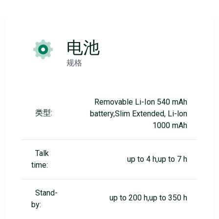
电池
规格
Removable Li-Ion 540 mAh
类型:
battery,Slim Extended, Li-lon
1000 mAh
Talk
up to 4 h,up to 7 h
time:
Stand-
up to 200 h,up to 350 h
by: