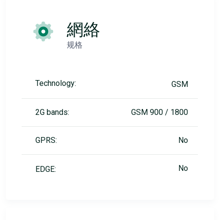
網絡
规格
Technology:
GSM
2G bands:
GSM 900 / 1800
GPRS:
No
No
EDGE: