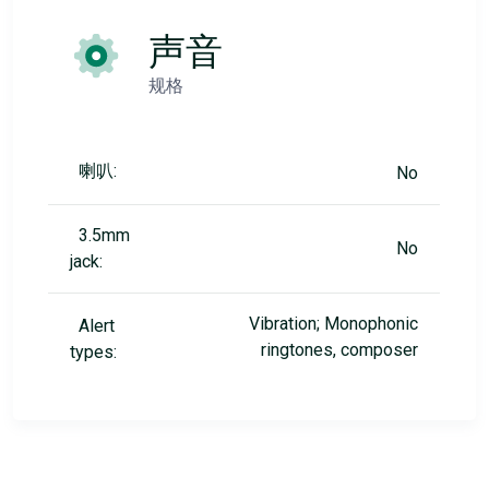
声音
规格
喇叭:
No
3.5mm
No
jack:
Vibration; Monophonic
Alert
ringtones, composer
types: