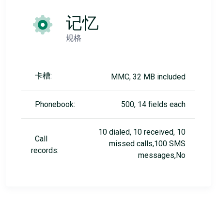
记忆
规格
卡槽:
MMC, 32 MB included
Phonebook:
500, 14 fields each
10 dialed, 10 received, 10
Call
missed calls,100 SMS
records:
messages,No