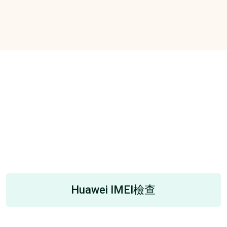
！
Huawei IMEI檢查