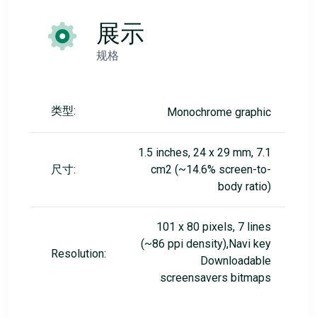
展示
规格
类型:
Monochrome graphic
1.5 inches, 24 x 29 mm, 7.1
尺寸:
cm2 (~14.6% screen-to-
body ratio)
101 x 80 pixels, 7 lines
(~86 ppi density),Navi key
Resolution:
Downloadable
screensavers bitmaps