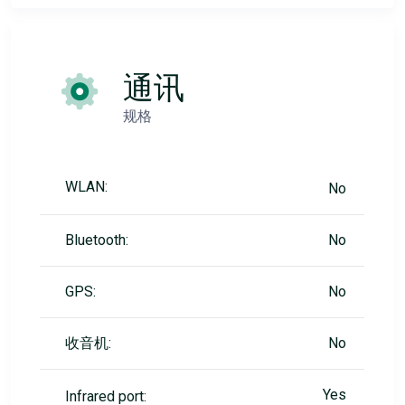
通讯
规格
WLAN:
No
Bluetooth:
No
GPS:
No
收音机:
No
Yes
Infrared port: