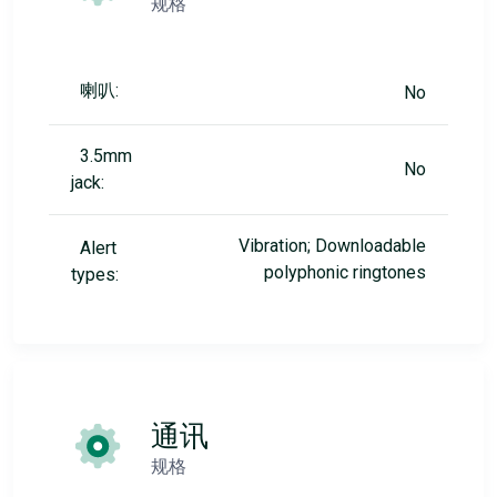
规格
喇叭:
No
3.5mm
No
jack:
Vibration; Downloadable
Alert
polyphonic ringtones
types:
通讯
规格