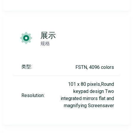
展示
规格
类型:
FSTN, 4096 colors
101 x 80 pixels,Round
keypad design Two
Resolution:
integrated mirrors flat and
magnifying Screensaver