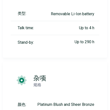
类型:
Removable Li-Ion battery
Talk time:
Up to 4 h
Up to 290 h
Stand-by:
杂项
规格
颜色:
Platinum Blush and Sheer Bronze