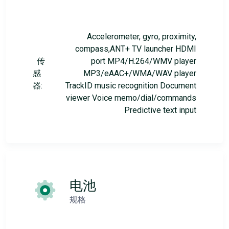
Accelerometer, gyro, proximity,
compass,ANT+ TV launcher HDMI
传
port MP4/H.264/WMV player
感
MP3/eAAC+/WMA/WAV player
器:
TrackID music recognition Document
viewer Voice memo/dial/commands
Predictive text input
电池
规格