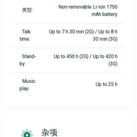
Non-removable Li-Ion 1750
类型:
mAh battery
Talk
Up to 7 h 30 min (2G) / Up to 8 h
time:
30 min (3G)
Stand-
Up to 450 h (2G) / Up to 420 h
by:
(3G)
Music
Up to 25 h
play:
杂项