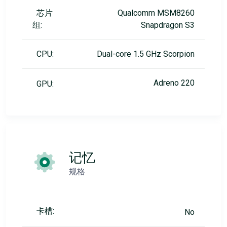
芯片
Qualcomm MSM8260
组:
Snapdragon S3
CPU:
Dual-core 1.5 GHz Scorpion
Adreno 220
GPU:
记忆
规格
卡槽:
No