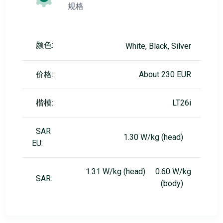
规格
颜色:
White, Black, Silver
价格:
About 230 EUR
楷模:
LT26i
SAR
1.30 W/kg (head)
EU:
1.31 W/kg (head) 0.60 W/kg
SAR:
(body)