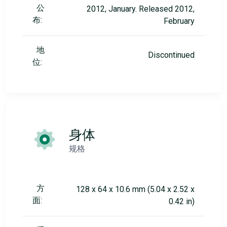
公
2012, January. Released 2012,
布:
February
地
Discontinued
位:
身体
规格
方
128 x 64 x 10.6 mm (5.04 x 2.52 x
面:
0.42 in)