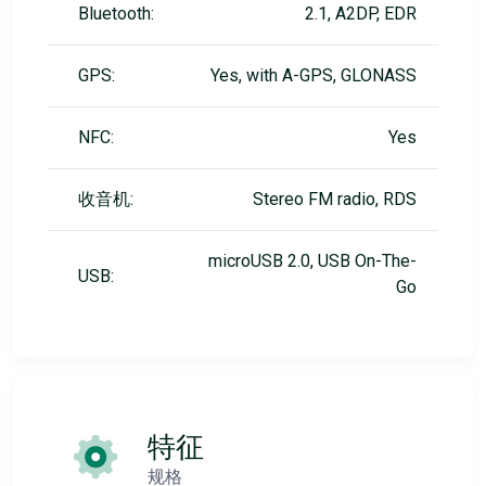
Bluetooth:
2.1, A2DP, EDR
GPS:
Yes, with A-GPS, GLONASS
NFC:
Yes
收音机:
Stereo FM radio, RDS
microUSB 2.0, USB On-The-
USB:
Go
特征
规格