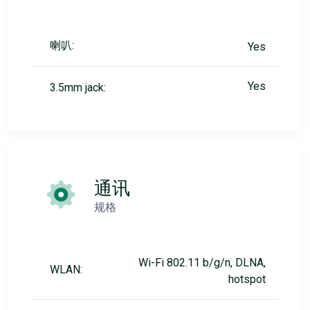
喇叭:
Yes
Yes
3.5mm jack:
通讯
规格
Wi-Fi 802.11 b/g/n, DLNA,
WLAN:
hotspot