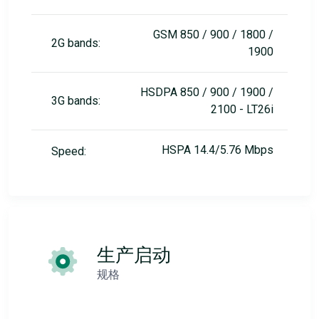
GSM 850 / 900 / 1800 /
2G bands:
1900
HSDPA 850 / 900 / 1900 /
3G bands:
2100 - LT26i
HSPA 14.4/5.76 Mbps
Speed:
生产启动
规格