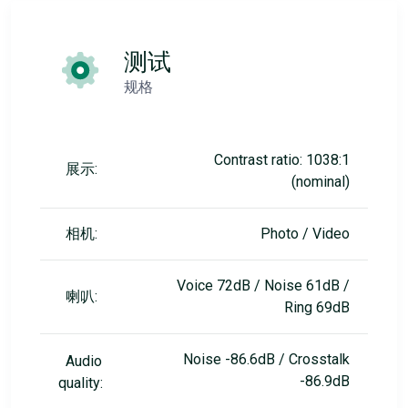
测试
规格
Contrast ratio: 1038:1
展示:
(nominal)
相机:
Photo / Video
Voice 72dB / Noise 61dB /
喇叭:
Ring 69dB
Noise -86.6dB / Crosstalk
Audio
-86.9dB
quality: