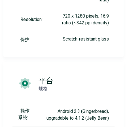
720 x 1280 pixels, 16:9
Resolution:
ratio (~342 ppi density)
Scratch-resistant glass
保护:
平台
规格
操作
Android 2.3 (Gingerbread),
系统:
upgradable to 4.1.2 (Jelly Bean)