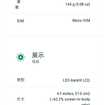
重
144 g (5.08 oz)
量:
Micro-SIM
SIM:
展示
规格
类型:
LED-backlit LCD,
4.3 inches, 51.0 cm2
尺寸:
(~62.2% screen-to-body
ratio)