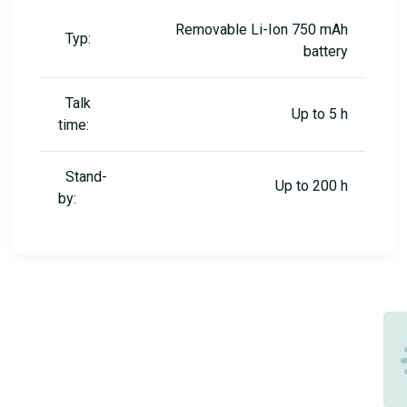
Removable Li-Ion 750 mAh
Typ:
battery
Talk
Up to 5 h
time:
Stand-
Up to 200 h
by: