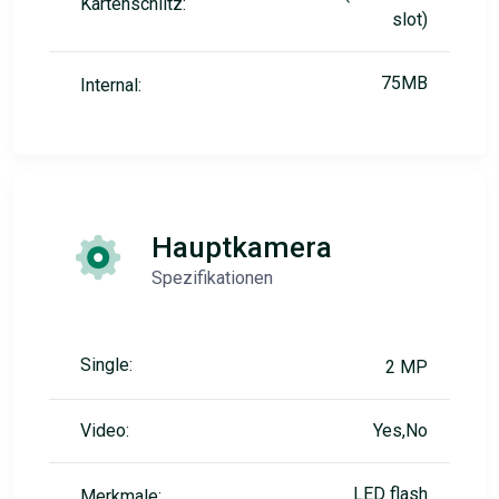
Kartenschlitz:
slot)
75MB
Internal:
Hauptkamera
Spezifikationen
Single:
2 MP
Video:
Yes,No
LED flash
Merkmale: