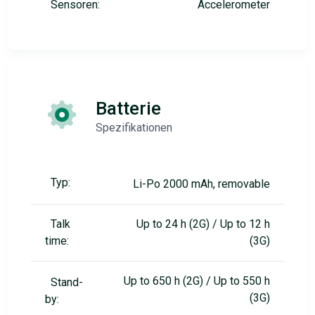
Sensoren:
Accelerometer
Batterie
Spezifikationen
Typ:
Li-Po 2000 mAh, removable
Talk
Up to 24 h (2G) / Up to 12 h
time:
(3G)
Up to 650 h (2G) / Up to 550 h
Stand-
(3G)
by: