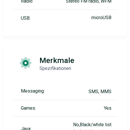
Radio:
Stereo FM radio, WFM
microUSB
USB:
Merkmale
Spezifikationen
Messaging:
SMS, MMS
Games:
Yes
No,Black/white list
Java: