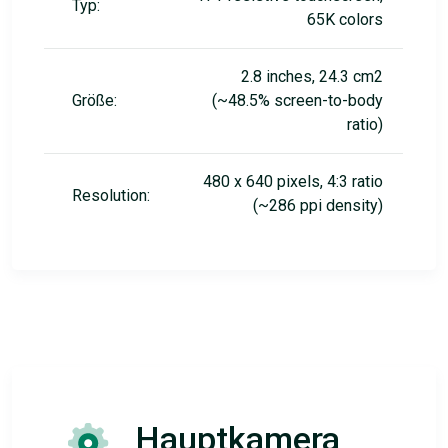
Typ:
65K colors
2.8 inches, 24.3 cm2
Größe:
(~48.5% screen-to-body
ratio)
480 x 640 pixels, 4:3 ratio
Resolution:
(~286 ppi density)
Hauptkamera