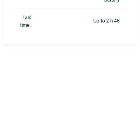
Talk
Up to 2 h 48
time: