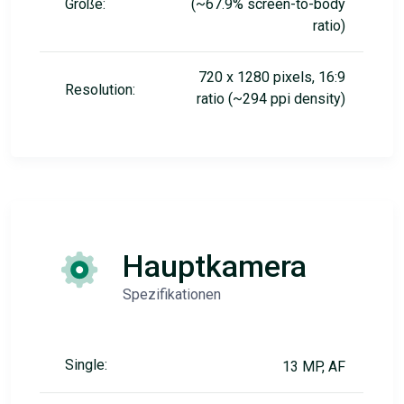
Größe:
(~67.9% screen-to-body
ratio)
720 x 1280 pixels, 16:9
Resolution:
ratio (~294 ppi density)
Hauptkamera
Spezifikationen
Single:
13 MP, AF