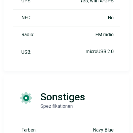
GPS:
Yes, with A-GPS
NFC:
No
Radio:
FM radio
microUSB 2.0
USB:
Sonstiges
Spezifikationen
Farben:
Navy Blue