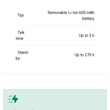
Removable Li-Ion 600 mAh
Typ:
battery
Talk
Up to 3 h
time:
Stand-
Up to 270 h
by: