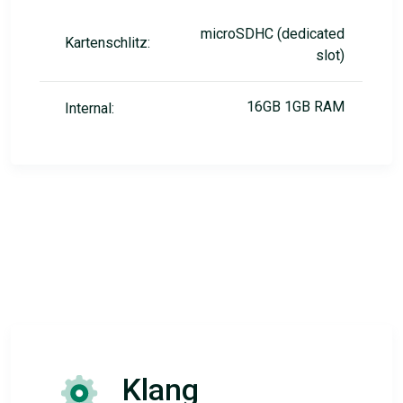
microSDHC (dedicated
Kartenschlitz:
slot)
16GB 1GB RAM
Internal:
Klang