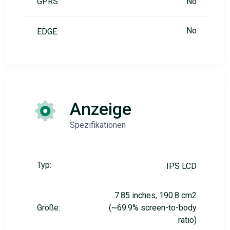
GPRS:
No
No
EDGE:
Anzeige
Spezifikationen
Typ:
IPS LCD
7.85 inches, 190.8 cm2
Größe:
(~69.9% screen-to-body
ratio)