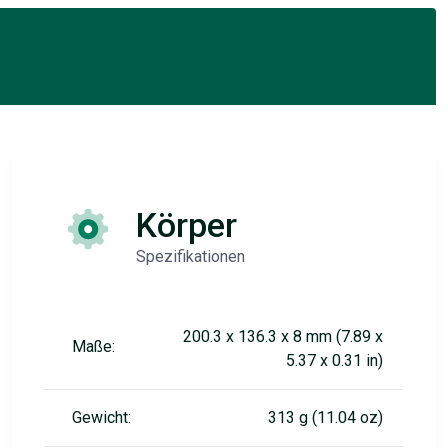
Körper
Spezifikationen
200.3 x 136.3 x 8 mm (7.89 x
Maße:
5.37 x 0.31 in)
Gewicht:
313 g (11.04 oz)