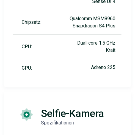
Sense UI 4
Qualcomm MSM8960
Chipsatz:
Snapdragon S4 Plus
Dual-core 1.5 GHz
CPU:
Krait
Adreno 225
GPU:
Selfie-Kamera
Spezifikationen