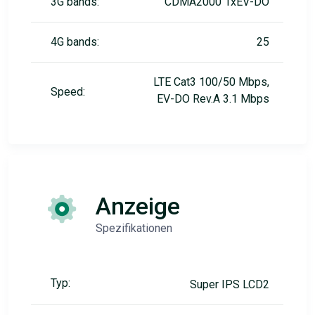
3G bands:
CDMA2000 1xEV-DO
4G bands:
25
LTE Cat3 100/50 Mbps,
Speed:
EV-DO Rev.A 3.1 Mbps
Anzeige
Spezifikationen
Typ:
Super IPS LCD2