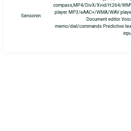
compass,MP4/DivX/Xvid/H.264/WM
player MP3/eAAC+/WMA/WAV playe
Sensoren:
Document editor Voic
memo/dial/commands Predictive tex
inp