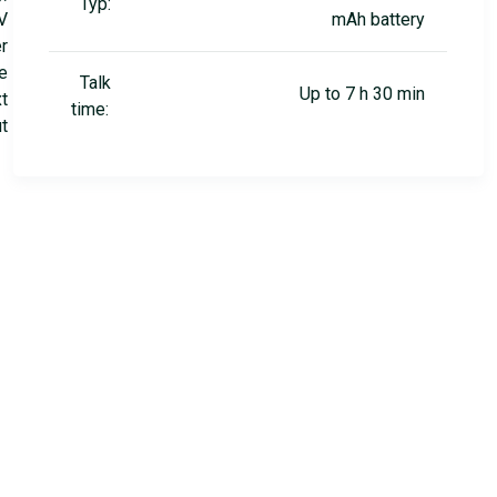
Typ:
V
mAh battery
r
e
Talk
Up to 7 h 30 min
t
time:
ut