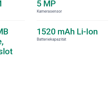
M
5 MP
Kamerasensor
MB
1520 mAh Li-Ion
,
Batteriekapazität
lot