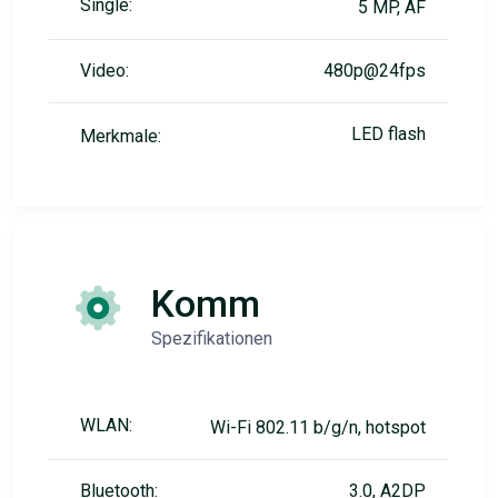
Single:
5 MP, AF
Video:
480p@24fps
LED flash
Merkmale:
Komm
Spezifikationen
WLAN:
Wi-Fi 802.11 b/g/n, hotspot
Bluetooth:
3.0, A2DP