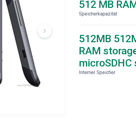
512 MB RA
Speicherkapazität
512MB 512
RAM storage
microSDHC s
Interner Speicher