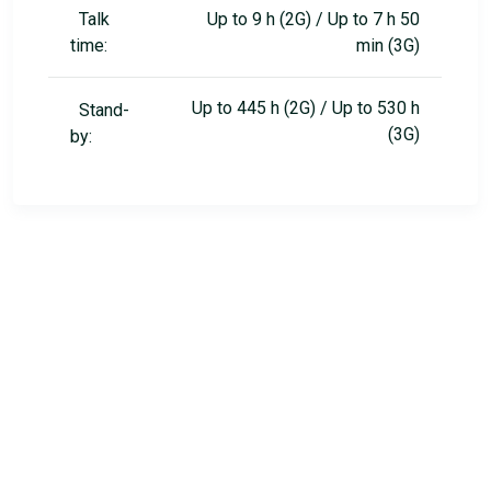
Talk
Up to 9 h (2G) / Up to 7 h 50
time:
min (3G)
Up to 445 h (2G) / Up to 530 h
Stand-
(3G)
by: