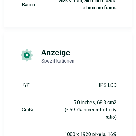
Glass front, aluminum back,
Bauen:
aluminum frame
Anzeige
Spezifikationen
Typ:
IPS LCD
5.0 inches, 68.3 cm2
Größe:
(~69.7% screen-to-body
ratio)
1080 x 1920 pixels, 16:9