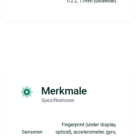
f/2.2, 17mm (ultrawide)
Merkmale
Spezifikationen
Fingerprint (under display,
Sensoren:
optical), accelerometer, gyro,