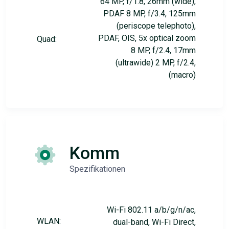
64 MP, f/1.8, 26mm (wide),
PDAF 8 MP, f/3.4, 125mm
(periscope telephoto),
PDAF, OIS, 5x optical zoom
Quad:
8 MP, f/2.4, 17mm
(ultrawide) 2 MP, f/2.4,
(macro)
Komm
Spezifikationen
Wi-Fi 802.11 a/b/g/n/ac,
WLAN:
dual-band, Wi-Fi Direct,