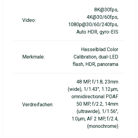
8K@30fps,
4K@30/60fps,
Video:
1080p@30/60/240fps,
Auto HDR, gyro-EIS
Hasselblad Color
Merkmale:
Calibration, dual-LED
flash, HDR, panorama
48 MP, f/1.8, 23mm
(wide), 1/1.43", 1.12µm,
omnidirectional PDAF
50 MP, f/2.2, 14mm
Verdreifachen:
(ultrawide), 1/1.56",
1.0µm, AF 2 MP, f/2.4,
(monochrome)