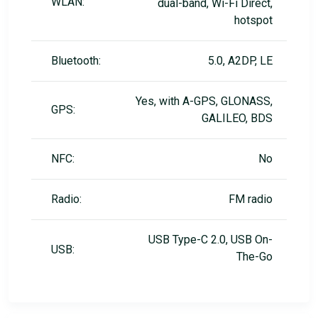
WLAN:
dual-band, Wi-Fi Direct,
hotspot
Bluetooth:
5.0, A2DP, LE
Yes, with A-GPS, GLONASS,
GPS:
GALILEO, BDS
NFC:
No
Radio:
FM radio
USB Type-C 2.0, USB On-
USB:
The-Go