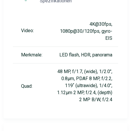
Spezifikationen
4K@30fps,
Video:
1080p@30/120fps, gyro-
EIS
Merkmale:
LED flash, HDR, panorama
48 MP, f/1.7, (wide), 1/2.0",
0.8µm, PDAF 8 MP, f/2.2,
119˚ (ultrawide), 1/4.0",
Quad:
1.12µm 2 MP, f/2.4, (depth)
2 MP B/W, f/2.4