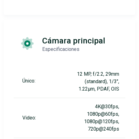
Cámara principal
Especificaciones
12 MP, f/2.2, 29mm
Único:
(standard), 1/3",
1.22µm, PDAF, OIS
4K@30fps,
1080p@60fps,
Video:
1080p@120fps,
720p@240fps