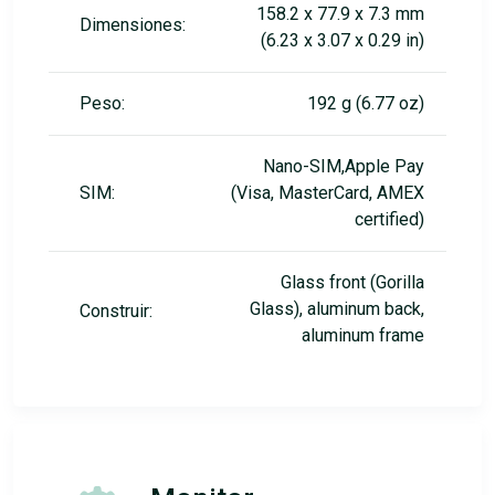
158.2 x 77.9 x 7.3 mm
Dimensiones:
(6.23 x 3.07 x 0.29 in)
Peso:
192 g (6.77 oz)
Nano-SIM,Apple Pay
SIM:
(Visa, MasterCard, AMEX
certified)
Glass front (Gorilla
Glass), aluminum back,
Construir:
aluminum frame