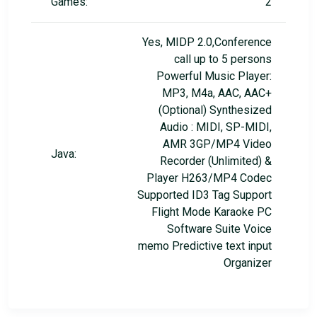
Games:
2
Yes, MIDP 2.0,Conference
call up to 5 persons
Powerful Music Player:
MP3, M4a, AAC, AAC+
(Optional) Synthesized
Audio : MIDI, SP-MIDI,
AMR 3GP/MP4 Video
Java:
Recorder (Unlimited) &
Player H263/MP4 Codec
Supported ID3 Tag Support
Flight Mode Karaoke PC
Software Suite Voice
memo Predictive text input
Organizer