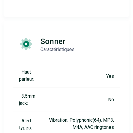
Sonner
Caractéristiques
Haut-
Yes
parleur:
3.5mm
No
jack:
Vibration; Polyphonic(64), MP3,
Alert
M4A, AAC ringtones
types: