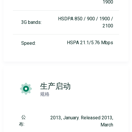
1900
HSDPA 850 / 900 / 1900 /
3G bands:
2100
HSPA 21.1/5.76 Mbps
Speed:
生产启动
规格
公
2013, January. Released 2013,
布:
March