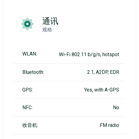
通讯
规格
WLAN:
Wi-Fi 802.11 b/g/n, hotspot
Bluetooth:
2.1, A2DP, EDR
GPS:
Yes, with A-GPS
NFC:
No
收音机:
FM radio