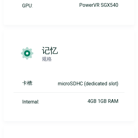
PowerVR SGX540
GPU:
记忆
规格
卡槽:
microSDHC (dedicated slot)
4GB 1GB RAM
Internal: