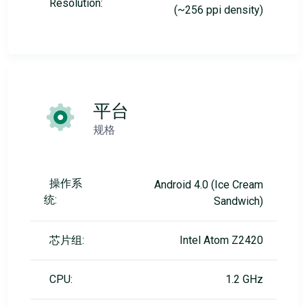
Resolution:
(~256 ppi density)
平台
规格
操作系
Android 4.0 (Ice Cream
统:
Sandwich)
芯片组:
Intel Atom Z2420
CPU:
1.2 GHz