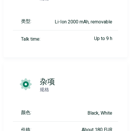
类型:
Li-Ion 2000 mAh, removable
Up to 9 h
Talk time:
杂项
规格
颜色:
Black, White
价格:
About 180 EUR