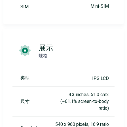
Mini-SIM
SIM:
展示
规格
类型:
IPS LCD
4.3 inches, 51.0 cm2
尺寸:
(~61.1% screen-to-body
ratio)
540 x 960 pixels, 16:9 ratio