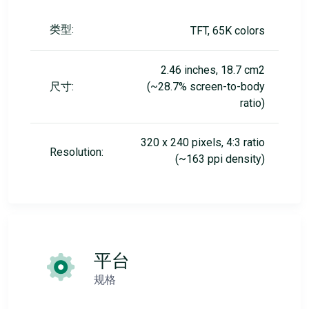
类型:
TFT, 65K colors
2.46 inches, 18.7 cm2
尺寸:
(~28.7% screen-to-body
ratio)
320 x 240 pixels, 4:3 ratio
Resolution:
(~163 ppi density)
平台
规格