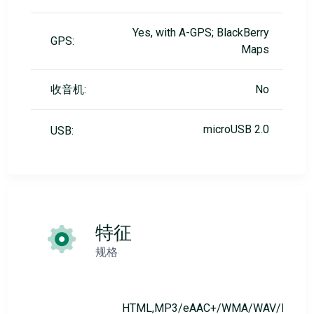
Yes, with A-GPS; BlackBerry
GPS:
Maps
收音机:
No
microUSB 2.0
USB:
特征
规格
HTML,MP3/eAAC+/WMA/WAV/FLAC