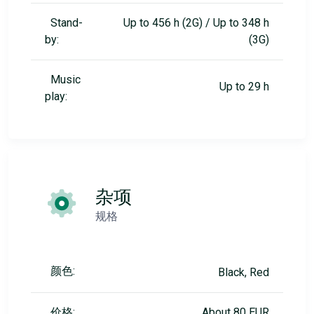
Stand-
Up to 456 h (2G) / Up to 348 h
by:
(3G)
Music
Up to 29 h
play:
杂项
规格
颜色:
Black, Red
价格:
About 80 EUR