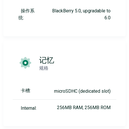
操作系
BlackBerry 5.0, upgradable to
统:
6.0
记忆
规格
卡槽:
microSDHC (dedicated slot)
256MB RAM, 256MB ROM
Internal: