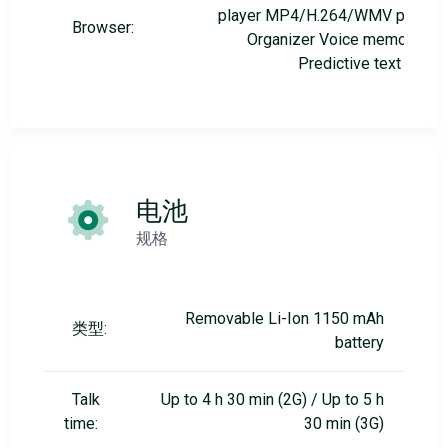
player MP4/H.264/WMV player
Browser:
Organizer Voice memo/dial
Predictive text input
电池
规格
Removable Li-Ion 1150 mAh
类型:
battery
Talk
Up to 4 h 30 min (2G) / Up to 5 h
time:
30 min (3G)