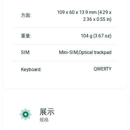
109 x 60 x 13.9 mm (4.29 x
方面:
2.36 x 0.55 in)
重量:
104 g (3.67 oz)
SIM:
Mini-SIM,Optical trackpad
QWERTY
Keyboard:
展示
规格