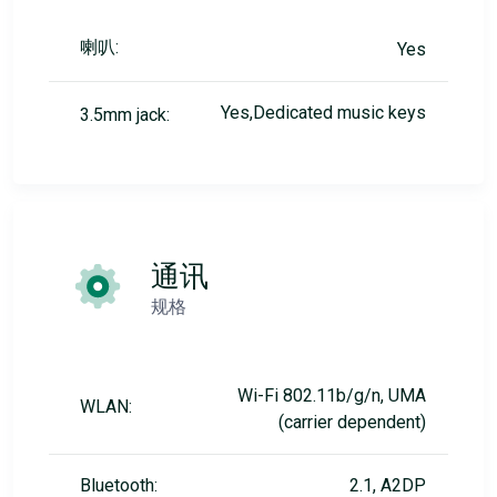
喇叭:
Yes
Yes,Dedicated music keys
3.5mm jack:
通讯
规格
Wi-Fi 802.11b/g/n, UMA
WLAN:
(carrier dependent)
Bluetooth:
2.1, A2DP