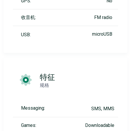
GPS:
No
收音机:
FM radio
microUSB
USB:
特征
规格
Messaging:
SMS, MMS
Games:
Downloadable