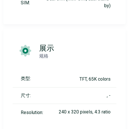
SIM:
by)
展示
规格
类型:
TFT, 65K colors
尺寸:
, -
240 x 320 pixels, 4:3 ratio
Resolution: