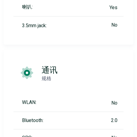
喇叭:
Yes
No
3.5mm jack:
通讯
规格
WLAN:
No
Bluetooth:
2.0