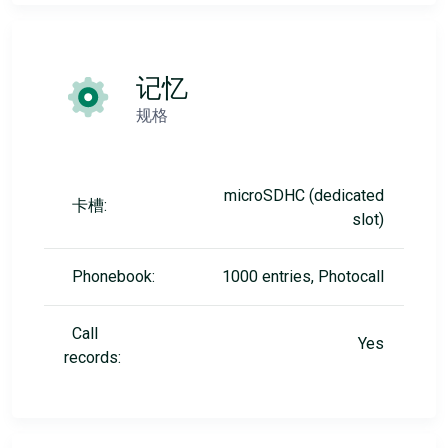
记忆
规格
microSDHC (dedicated
卡槽:
slot)
Phonebook:
1000 entries, Photocall
Call
Yes
records: