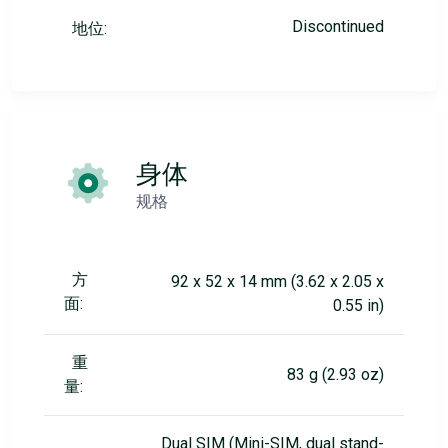
Discontinued
地位:
身体
规格
方
92 x 52 x 14 mm (3.62 x 2.05 x
面:
0.55 in)
重
83 g (2.93 oz)
量:
Dual SIM (Mini-SIM, dual stand-