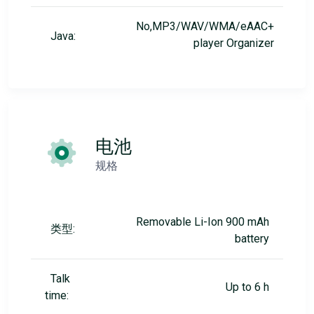
No,MP3/WAV/WMA/eAAC+
Java:
player Organizer
电池
规格
Removable Li-Ion 900 mAh
类型:
battery
Talk
Up to 6 h
time: