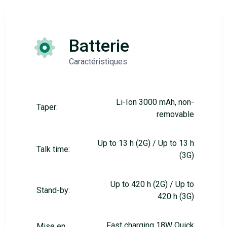
Batterie
Caractéristiques
Li-Ion 3000 mAh, non-
Taper:
removable
Up to 13 h (2G) / Up to 13 h
Talk time:
(3G)
Up to 420 h (2G) / Up to
Stand-by:
420 h (3G)
Fast charging 18W Quick
Mise en