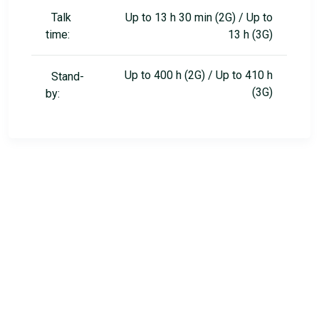
Talk
Up to 13 h 30 min (2G) / Up to
time:
13 h (3G)
Up to 400 h (2G) / Up to 410 h
Stand-
(3G)
by: