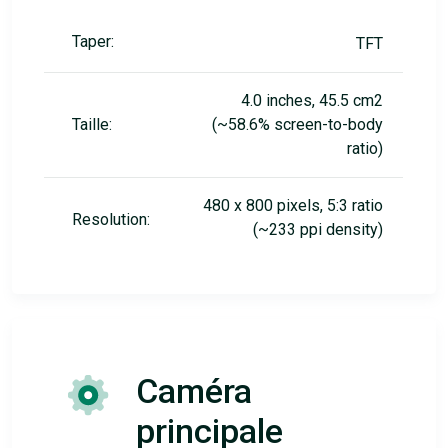
Taper:
TFT
4.0 inches, 45.5 cm2
Taille:
(~58.6% screen-to-body
ratio)
480 x 800 pixels, 5:3 ratio
Resolution:
(~233 ppi density)
Caméra
principale