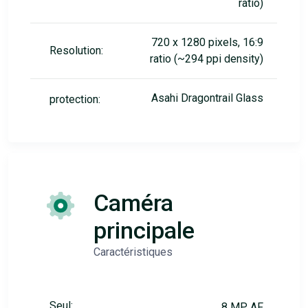
ratio)
720 x 1280 pixels, 16:9
Resolution:
ratio (~294 ppi density)
Asahi Dragontrail Glass
protection:
Caméra
principale
Caractéristiques
Seul:
8 MP, AF