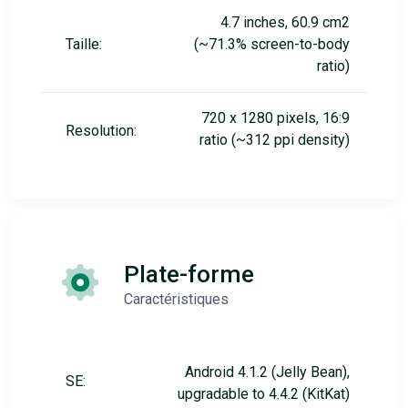
4.7 inches, 60.9 cm2
Taille:
(~71.3% screen-to-body
ratio)
720 x 1280 pixels, 16:9
Resolution:
ratio (~312 ppi density)
Plate-forme
Caractéristiques
Android 4.1.2 (Jelly Bean),
SE:
upgradаble to 4.4.2 (KitKat)