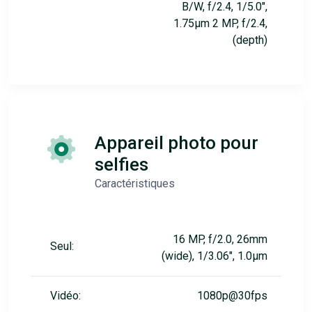
B/W, f/2.4, 1/5.0",
1.75µm 2 MP, f/2.4,
(depth)
Appareil photo pour
selfies
Caractéristiques
16 MP, f/2.0, 26mm
Seul:
(wide), 1/3.06", 1.0µm
Vidéo:
1080p@30fps