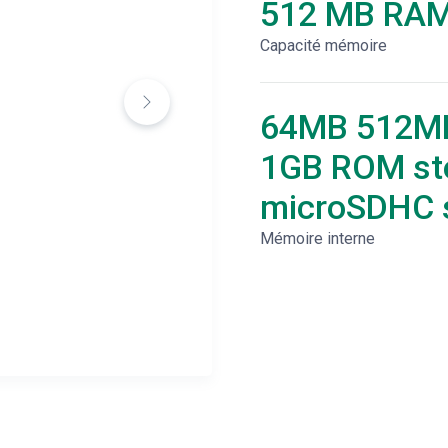
512 MB RA
Capacité mémoire
64MB 512M
1GB ROM st
microSDHC s
Mémoire interne