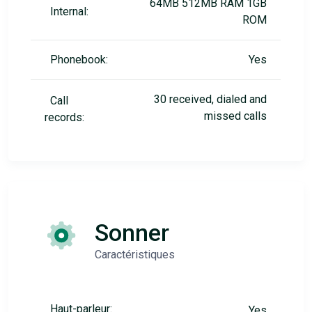
64MB 512MB RAM 1GB
Internal:
ROM
Phonebook:
Yes
30 received, dialed and
Call
missed calls
records:
Sonner
Caractéristiques
Haut-parleur:
Yes