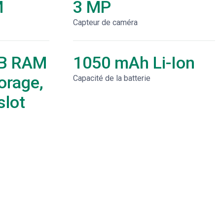
M
3 MP
Capteur de caméra
B RAM
1050 mAh Li-Ion
orage,
Capacité de la batterie
lot