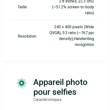
2.8 inches, 22.3 cm2
Taille:
(~51.2% screen-to-body
ratio)
240 x 400 pixels (Wide
QVGA), 5:3 ratio (~167 ppi
Resolution:
density),Handwriting
recognition
Appareil photo
pour selfies
Caractéristiques