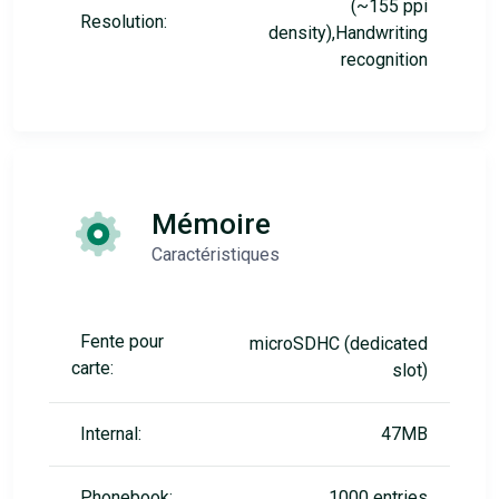
(~155 ppi
Resolution:
density),Handwriting
recognition
Mémoire
Caractéristiques
Fente pour
microSDHC (dedicated
carte:
slot)
Internal:
47MB
Phonebook:
1000 entries