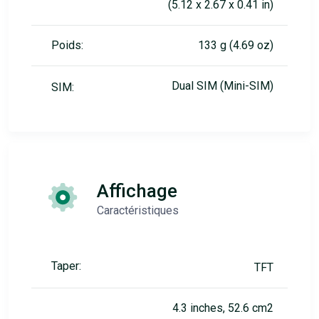
(5.12 x 2.67 x 0.41 in)
Poids:
133 g (4.69 oz)
Dual SIM (Mini-SIM)
SIM:
Affichage
Caractéristiques
Taper:
TFT
4.3 inches, 52.6 cm2