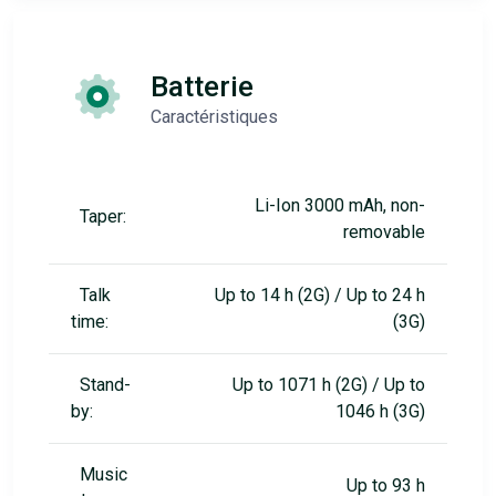
Batterie
Caractéristiques
Li-Ion 3000 mAh, non-
Taper:
removable
Talk
Up to 14 h (2G) / Up to 24 h
time:
(3G)
Stand-
Up to 1071 h (2G) / Up to
by:
1046 h (3G)
Music
Up to 93 h