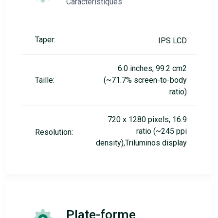
Caractéristiques
Taper:
IPS LCD
6.0 inches, 99.2 cm2
Taille:
(~71.7% screen-to-body
ratio)
720 x 1280 pixels, 16:9
ratio (~245 ppi
Resolution:
density),Triluminos display
Plate-forme