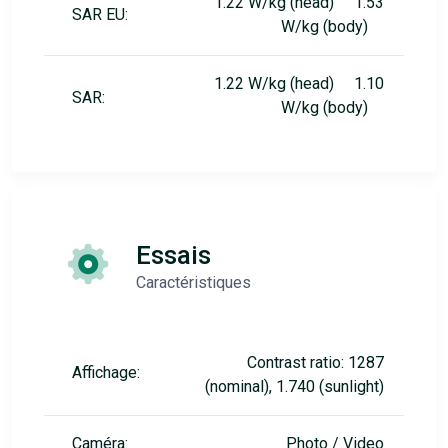
1.22 W/kg (head) 1.53
SAR EU:
W/kg (body)
1.22 W/kg (head) 1.10
SAR:
W/kg (body)
Essais
Caractéristiques
Contrast ratio: 1287
Affichage:
(nominal), 1.740 (sunlight)
Caméra:
Photo / Video