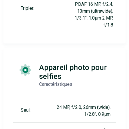
PDAF 16 MP, f/2.4,
Tripler:
13mm (ultrawide),
1/3.1", 1.0µm 2 MP,
f/1.8
Appareil photo pour
selfies
Caractéristiques
24 MP, f/2.0, 26mm (wide),
Seul:
1/2.8", 0.9µm