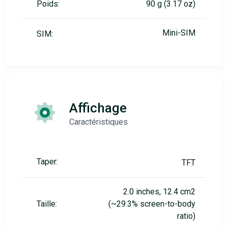
Poids:
90 g (3.17 oz)
Mini-SIM
SIM:
Affichage
Caractéristiques
Taper:
TFT
2.0 inches, 12.4 cm2
Taille:
(~29.3% screen-to-body
ratio)