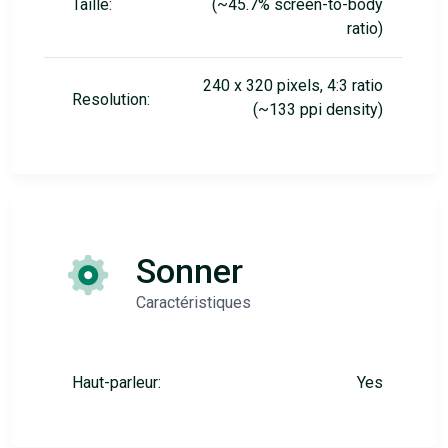
Taille:
(~45.7% screen-to-body
ratio)
240 x 320 pixels, 4:3 ratio
Resolution:
(~133 ppi density)
Sonner
Caractéristiques
Haut-parleur:
Yes