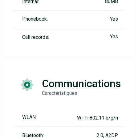
Internal:
80MB
Phonebook:
Yes
Yes
Call records:
Communications
Caractéristiques
WLAN:
Wi-Fi 802.11 b/g/n
Bluetooth:
2.0, A2DP