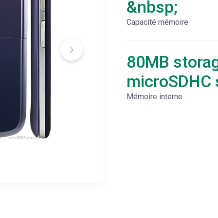
&nbsp;
Capacité mémoire
80MB storag
microSDHC s
Mémoire interne