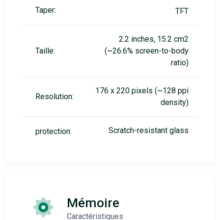
Taper:
TFT
2.2 inches, 15.2 cm2
Taille:
(~26.6% screen-to-body
ratio)
176 x 220 pixels (~128 ppi
Resolution:
density)
Scratch-resistant glass
protection:
Mémoire
Caractéristiques